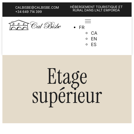
HÉBERGEMENT TOURISTIQUE ET
CALBISBE@CALBISBE.COM
RURAL DANS L'ALT EMPORDÀ
+34 649 714 399
FR
CA
EN
ES
Etage
supérieur