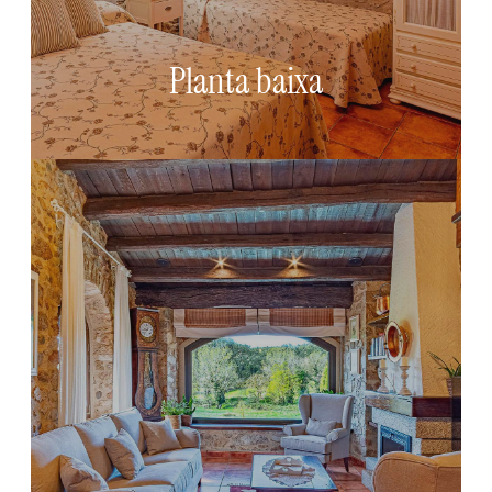
l’habitació triple, la cuina equipada i el porxo d’ús
privatiu dins d’aquesta opció, permeten gaudir d’un
ambient rústic i confortable.
Planta baixa
+ info
Planta superior
A la planta superior, els dos dormitoris conviden a
descansar envoltats de calma i serenor. Amb una
decoració respectuosa amb l’encant original de la
casa, la sala d’estar amb llar de foc, les habitacions
dobles, la cuina equipada i la terrassa d’ús privatiu