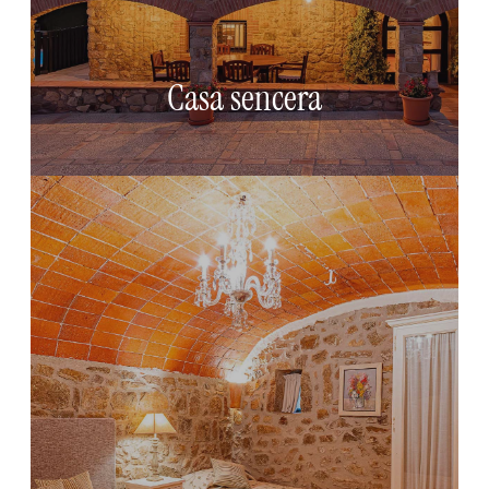
com de totes les seves estances interiors. La casa
sencera permet viure una experiència de relax i
privacitat total, ideal per a famílies o grups que
busquen un refugi tranquil i acollidor.
Casa sencera
+ info
Planta baixa
La planta baixa combina espais amplis i
confortables per gaudir d’una estada tranquil·la en
família o en parella. La sala d’estar amb llar de foc,