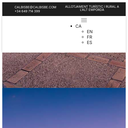
ALLOTJAMENT TURÍSTIC I RURAL A
CALBISBE@CALBISBE.COM
L'ALT EMPORDÀ
+34 649 714 399
CA
EN
FR
ES