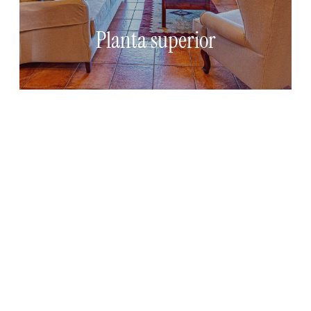
en aquesta opció, garanteixen el seu confort i
permeten gaudir d’una estada reparadora.
Planta superior
+ info