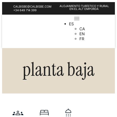
ALOJAMIENTO TURÍSTICO Y RURAL
CALBISBE@CALBISBE.COM
EN EL ALT EMPORDÀ
+34 649 714 399
ES
CA
EN
FR
planta baja